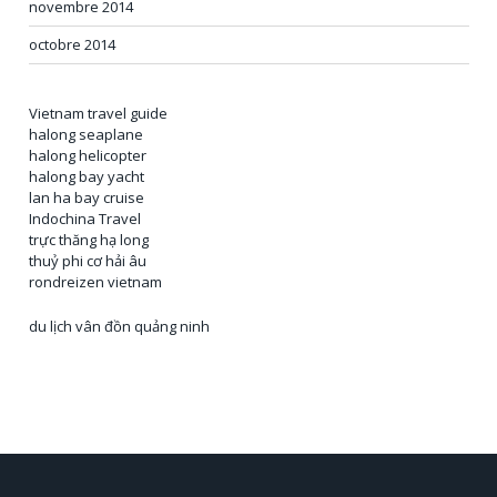
novembre 2014
octobre 2014
Vietnam travel guide
halong seaplane
halong helicopter
halong bay yacht
lan ha bay cruise
Indochina Travel
trực thăng hạ long
thuỷ phi cơ hải âu
rondreizen vietnam
du lịch vân đồn quảng ninh