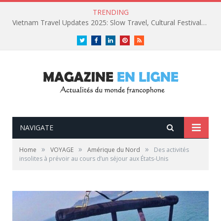
TRENDING
Vietnam Travel Updates 2025: Slow Travel, Cultural Festivals, and Luxury Retreats
Twitter
Facebook
LinkedIn
Pinterest
RSS
NAVIGATE
»
»
»
Home
VOYAGE
Amérique du Nord
Des activités
insolites à prévoir au cours d’un séjour aux États-Unis