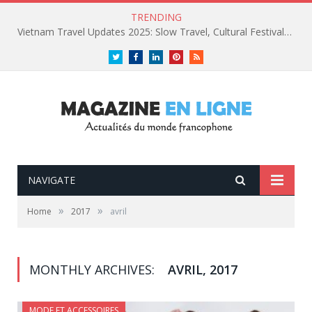
TRENDING
Vietnam Travel Updates 2025: Slow Travel, Cultural Festivals, and Luxury Retreats
Twitter
Facebook
LinkedIn
Pinterest
RSS
NAVIGATE
»
»
Home
2017
avril
MONTHLY ARCHIVES:
AVRIL, 2017
MODE ET ACCESSOIRES