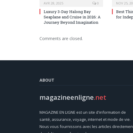
AVR 28, 2025
0
NOV 25, 2
Luxury 3-Day Halong Bay
Best Thi
Seaplane and Cruise in 2026: A
for Inde
Journey Beyond Imagination
Comments are closed.
ABOUT
magazineenligne
.net
MAGAZINE EN LIGNE est un site d'information de
santé, assurance, voyage, internet et mode de vie.
Nous vous fournissons avec les articles directemen