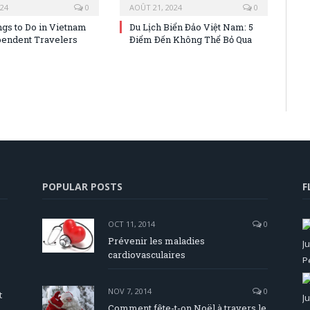
024
0
AOÛT 21, 2024
0
ngs to Do in Vietnam
Du Lịch Biển Đảo Việt Nam: 5
pendent Travelers
Điểm Đến Không Thể Bỏ Qua
POPULAR POSTS
F
OCT 11, 2014
0
Prévenir les maladies
cardiovasculaires
NOV 7, 2014
0
t
Comment fête-t-on Noël à travers le