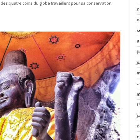
des quatre coins du globe travaillent pour sa conservation.
n
o
s
a
j
j
m
a
m
f
j
d
n