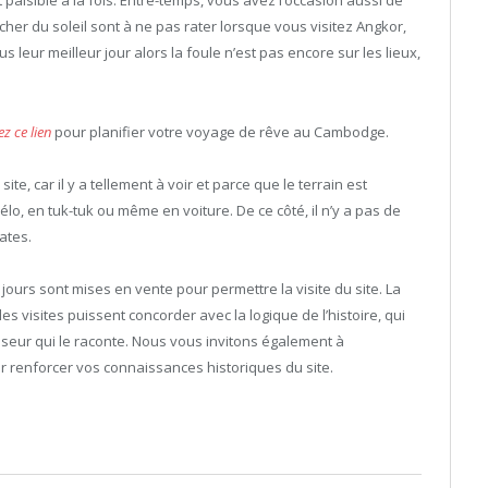
paisible à la fois. Entre-temps, vous avez l’occasion aussi de
cher du soleil sont à ne pas rater lorsque vous visitez Angkor,
eur meilleur jour alors la foule n’est pas encore sur les lieux,
ez ce lien
pour planifier votre voyage de rêve au Cambodge.
ite, car il y a tellement à voir et parce que le terrain est
 vélo, en tuk-tuk ou même en voiture. De ce côté, il n’y a pas de
lates.
jours sont mises en vente pour permettre la visite du site. La
es visites puissent concorder avec la logique de l’histoire, qui
isseur qui le raconte. Nous vous invitons également à
renforcer vos connaissances historiques du site.