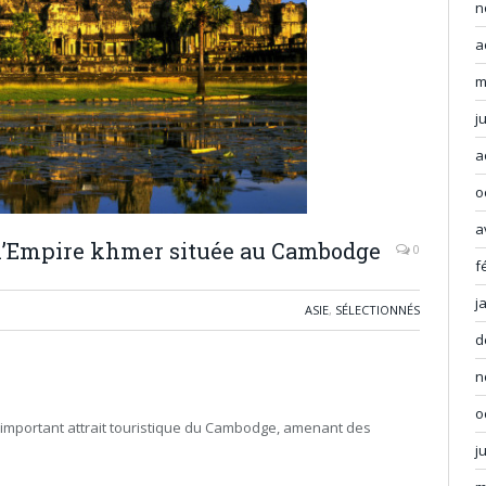
n
a
m
j
a
o
a
e l’Empire khmer située au Cambodge
0
f
j
ASIE
,
SÉLECTIONNÉS
d
n
o
us important attrait touristique du Cambodge, amenant des
j