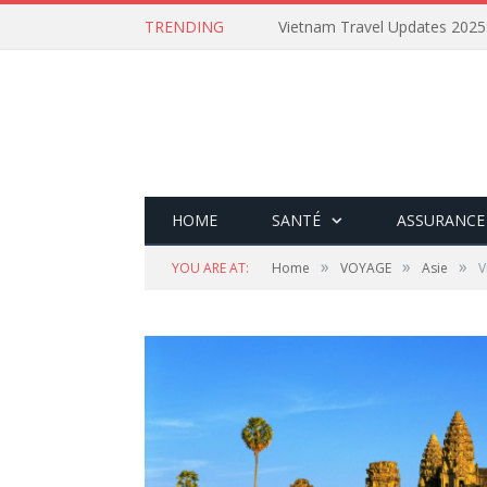
TRENDING
HOME
SANTÉ
ASSURANCE
»
»
»
YOU ARE AT:
Home
VOYAGE
Asie
V