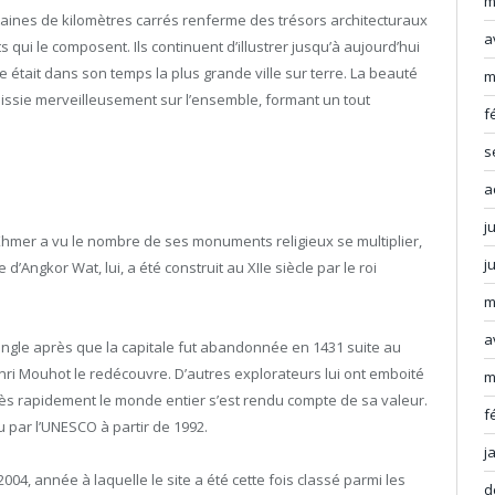
m
ntaines de kilomètres carrés renferme des trésors architecturaux
a
 qui le composent. Ils continuent d’illustrer jusqu’à aujourd’hui
le était dans son temps la plus grande ville sur terre. La beauté
m
paissie merveilleusement sur l’ensemble, formant un tout
f
s
a
j
e Khmer a vu le nombre de ses monuments religieux se multiplier,
j
 d’Angkor Wat, lui, a été construit au XIIe siècle par le roi
m
a
ungle après que la capitale fut abandonnée en 1431 suite au
Henri Mouhot le redécouvre. D’autres explorateurs lui ont emboité
m
très rapidement le monde entier s’est rendu compte de sa valeur.
f
 par l’UNESCO à partir de 1992.
j
04, année à laquelle le site a été cette fois classé parmi les
d