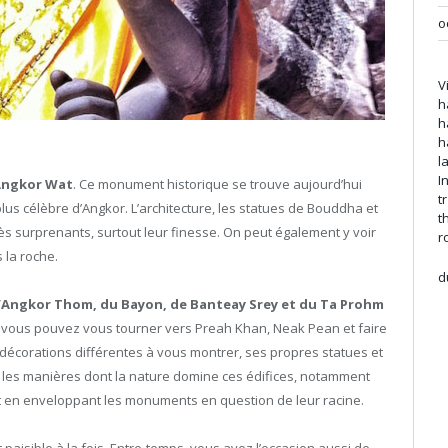
o
V
h
h
h
l
I
Angkor Wat
. Ce monument historique se trouve aujourd’hui
t
 plus célèbre d’Angkor. L’architecture, les statues de Bouddha et
t
rès surprenants, surtout leur finesse. On peut également y voir
r
 la roche.
d
l’Angkor Thom, du Bayon, de Banteay Srey et du Ta Prohm
rs, vous pouvez vous tourner vers Preah Khan, Neak Pean et faire
s décorations différentes à vous montrer, ses propres statues et
 les manières dont la nature domine ces édifices, notamment
t en enveloppant les monuments en question de leur racine.