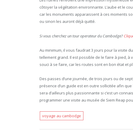
Les ruines renvoient une impression mystérieuse et 
côtoyer la végétation environnante. L’aube et le cou
car les monuments apparaissent à ces moments sous l
ou sinon les auront déjà quitté.
Si vous cherchez un tour operateur du Cambodge?
Cliqu
Au minimum, il vous faudrait 3 jours pour la visite du s
tellement grand. Il est possible de le faire à pied, à
souci à se faire, car les routes sont en bon état et p
Des passes d’une journée, de trois jours ou de sept 
présence d’un guide est en outre sollicitée afin que l
sera d’ailleurs plus passionnante si c’est un conna
programmer une visite au musée de Siem Reap pour 
voyage au cambodge