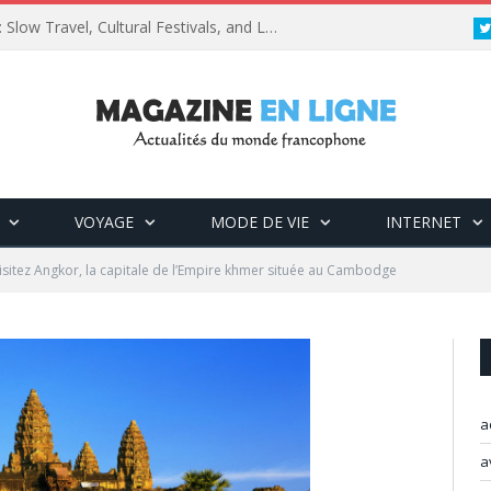
Vietnam Travel Updates 2025: Slow Travel, Cultural Festivals, and Luxury Retreats
VOYAGE
MODE DE VIE
INTERNET
isitez Angkor, la capitale de l’Empire khmer située au Cambodge
a
a