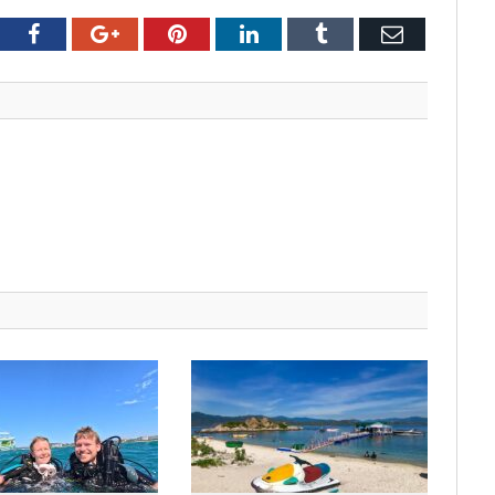
tter
Facebook
Google+
Pinterest
LinkedIn
Tumblr
Email