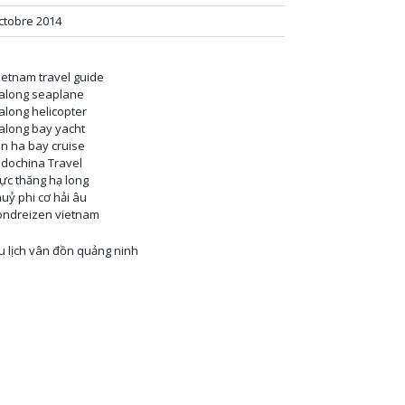
ctobre 2014
ietnam travel guide
along seaplane
along helicopter
along bay yacht
an ha bay cruise
ndochina Travel
rực thăng hạ long
huỷ phi cơ hải âu
ondreizen vietnam
u lịch vân đồn quảng ninh