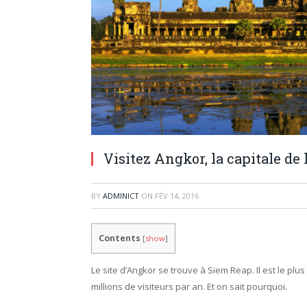
Visitez Angkor, la capitale d
BY
ADMINICT
ON
FÉV 14, 2016
Contents
[
show
]
Le site d’Angkor se trouve à Siem Reap. Il est le pl
millions de visiteurs par an. Et on sait pourquoi.