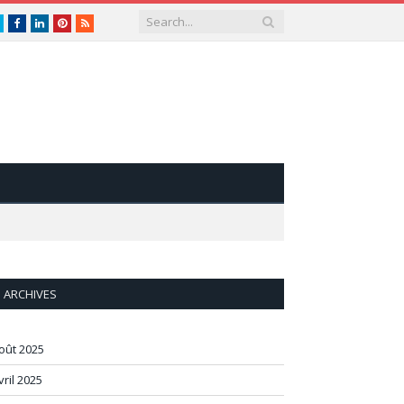
Twitter
Facebook
LinkedIn
Pinterest
RSS
ARCHIVES
oût 2025
vril 2025