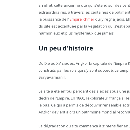
En effet, cette ancienne cité qui s’étend sur des ce
extraordinaires, à travers les centaines de bâtiments
la puissance de l’
Empire Khmer
qui y régna jadis. El
du site est accentuée par la végétation qui s’est é
harmonieux et plus mystérieux que jamais.
Un peu d’histoire
Du IXe au XV siècles, Angkor la capitale de l’Empir
construits par les rois qui s’y sont succédé. Le temple
Suryavarman II.
Le site a été enfoui pendant des siècles sous une j
déclin de l’Empire. En 1860, l’explorateur français 
le pas. Ce qui a permis de découvrir l’ensemble et 
Angkor devient alors un patrimoine mondial reconnu
La dégradation du site commença à s’intensifier en 20