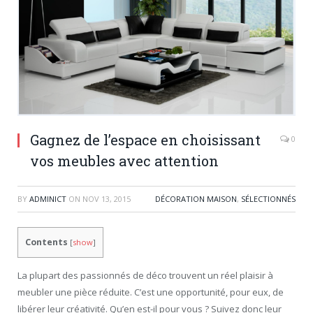
Gagnez de l’espace en choisissant
0
vos meubles avec attention
BY
ADMINICT
ON
NOV 13, 2015
DÉCORATION MAISON
,
SÉLECTIONNÉS
Contents
[
show
]
La plupart des passionnés de déco trouvent un réel plaisir à
meubler une pièce réduite. C’est une opportunité, pour eux, de
libérer leur créativité. Qu’en est-il pour vous ? Suivez donc leur