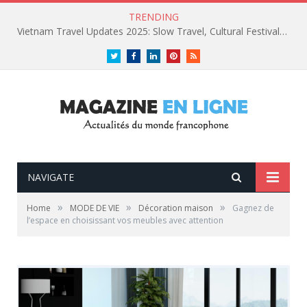
TRENDING
Vietnam Travel Updates 2025: Slow Travel, Cultural Festivals, and Luxury Retreats
Twitter
Facebook
LinkedIn
Pinterest
RSS
NAVIGATE
»
»
»
Home
MODE DE VIE
Décoration maison
Gagnez de
l’espace en choisissant vos meubles avec attention