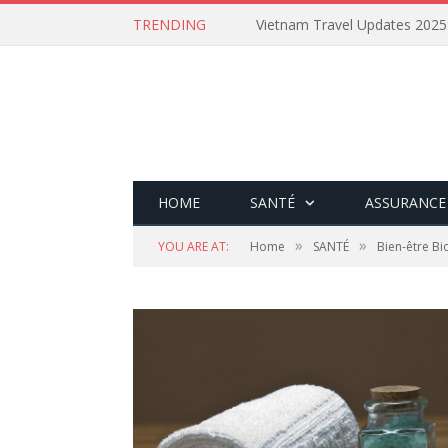
TRENDING
HOME
SANTÉ
ASSURANCE
»
»
YOU ARE AT:
Home
SANTÉ
Bien-être Bi