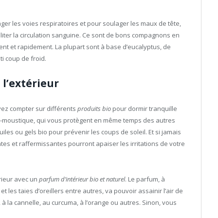
er les voies respiratoires et pour soulager les maux de tête,
liter la circulation sanguine. Ce sont de bons compagnons en
nt et rapidement. La plupart sont à base d’eucalyptus, de
ti coup de froid.
 l’extérieur
vez compter sur différents
produits bio
pour dormir tranquille
anti-moustique, qui vous protègent en même temps des autres
es ou gels bio pour prévenir les coups de soleil. Et si jamais
es et raffermissantes pourront apaiser les irritations de votre
rieur avec un
parfum d’intérieur bio et naturel
. Le parfum, à
 les taies d’oreillers entre autres, va pouvoir assainir l’air de
 à la cannelle, au curcuma, à l’orange ou autres. Sinon, vous