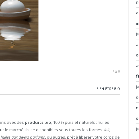
n
a
m
j
a
o
a
0
f
j
BIEN-ÊTRE BIO
d
n
o
iens avec des
produits bio
, 100 % purs et naturels : huiles
j
Sur le marché, ils se disponibles sous toutes les formes:
lait,
 huiles aux divers parfums
, ou autres, prêt à libérer votre corps de