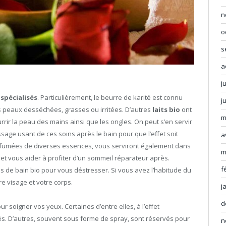
n
o
s
a
j
 spécialisés
. Particulièrement, le beurre de karité est connu
j
s peaux desséchées, grasses ou irritées. D’autres
laits bio
ont
m
rir la peau des mains ainsi que les ongles. On peut s’en servir
ssage usant de ces soins après le bain pour que l’effet soit
a
parfumées de diverses essences, vous serviront également dans
m
 et vous aider à profiter d’un sommeil réparateur après.
f
s de bain bio pour vous déstresser. Si vous avez l’habitude du
 visage et votre corps.
j
d
r soigner vos yeux. Certaines d’entre elles, à l’effet
s. D’autres, souvent sous forme de spray, sont réservés pour
n