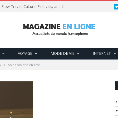
Vietnam Travel Updates 2025: Slow Travel, Cultural Festivals, and Luxury Retreats
VOYAGE
MODE DE VIE
INTERNET
»
o
Soins bio et bien-être
a
a