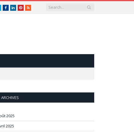
Twitter
Facebook
LinkedIn
Pinterest
RSS
ARCHIVES
oût 2025
vril 2025