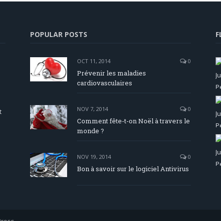
POPULAR POSTS
F
OCT 11, 2014
0
Prévenir les maladies
cardiovasculaires
NOV 7, 2014
0
t
Comment fête-t-on Noël à travers le
monde ?
NOV 19, 2014
0
Bon à savoir sur le logiciel Antivirus
ress
.