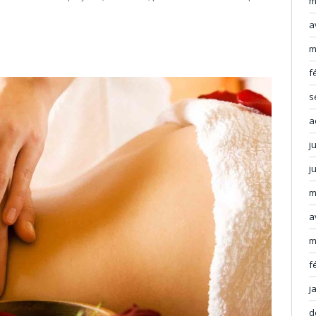
m
a
m
f
s
a
j
j
m
a
m
f
j
d