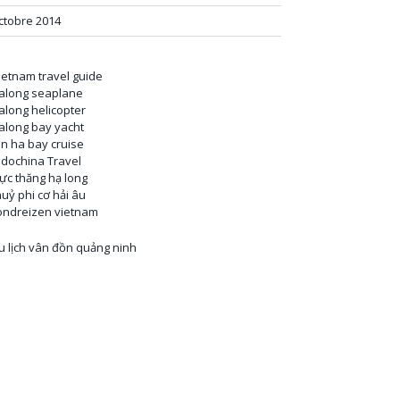
ctobre 2014
ietnam travel guide
along seaplane
along helicopter
along bay yacht
an ha bay cruise
ndochina Travel
rực thăng hạ long
huỷ phi cơ hải âu
ondreizen vietnam
u lịch vân đồn quảng ninh