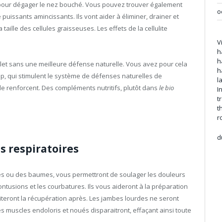
ue pour dégager le nez bouché. Vous pouvez trouver également
o
 puissants amincissants. Ils vont aider à éliminer, drainer et
 taille des cellules graisseuses. Les effets de la cellulite
V
h
h
omplet sans une meilleure défense naturelle. Vous avez pour cela
h
op, qui stimulent le système de défenses naturelles de
l
e renforcent. Des compléments nutritifs, plutôt dans
le bio
I
t
t
r
d
s respiratoires
les ou des baumes, vous permettront de soulager les douleurs
ontusions et les courbatures. Ils vous aideront à la préparation
literont la récupération après. Les jambes lourdes ne seront
 muscles endoloris et noués disparaitront, effaçant ainsi toute