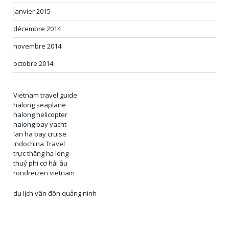
janvier 2015
décembre 2014
novembre 2014
octobre 2014
Vietnam travel guide
halong seaplane
halong helicopter
halong bay yacht
lan ha bay cruise
Indochina Travel
trực thăng hạ long
thuỷ phi cơ hải âu
rondreizen vietnam
du lịch vân đồn quảng ninh