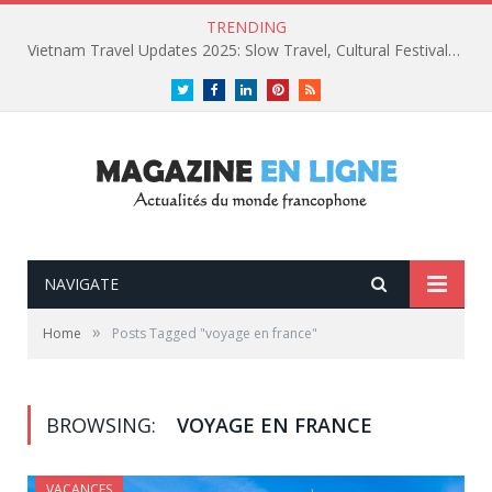
TRENDING
Vietnam Travel Updates 2025: Slow Travel, Cultural Festivals, and Luxury Retreats
Twitter
Facebook
LinkedIn
Pinterest
RSS
NAVIGATE
»
Home
Posts Tagged "voyage en france"
BROWSING:
VOYAGE EN FRANCE
VACANCES