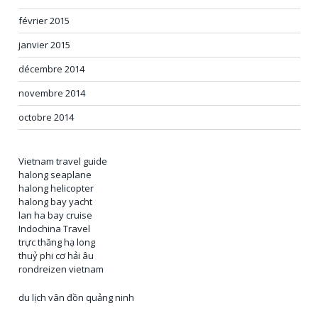
février 2015
janvier 2015
décembre 2014
novembre 2014
octobre 2014
Vietnam travel guide
halong seaplane
halong helicopter
halong bay yacht
lan ha bay cruise
Indochina Travel
trực thăng hạ long
thuỷ phi cơ hải âu
rondreizen vietnam
du lịch vân đồn quảng ninh