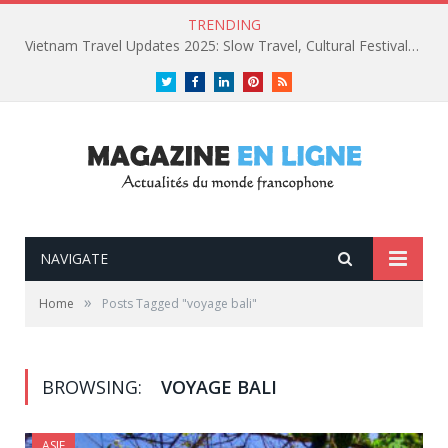
TRENDING
Vietnam Travel Updates 2025: Slow Travel, Cultural Festivals, and Luxury Retreats
Twitter
Facebook
LinkedIn
Pinterest
RSS
NAVIGATE
»
Home
Posts Tagged "voyage bali"
BROWSING:
VOYAGE BALI
ASIE