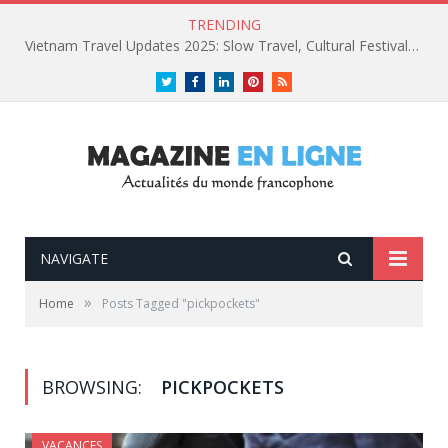
TRENDING
Vietnam Travel Updates 2025: Slow Travel, Cultural Festivals, and Luxury Retreats
Twitter
Facebook
LinkedIn
Pinterest
RSS
NAVIGATE
»
Home
Posts Tagged "pickpockets"
BROWSING:
PICKPOCKETS
VACANCES