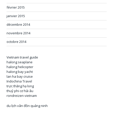
février 2015
janvier 2015
décembre 2014
novembre 2014
octobre 2014
Vietnam travel guide
halong seaplane
halong helicopter
halong bay yacht
lan ha bay cruise
Indochina Travel
trực thăng hạ long
thuỷ phi cơ hải âu
rondreizen vietnam
du lịch vân đồn quảng ninh