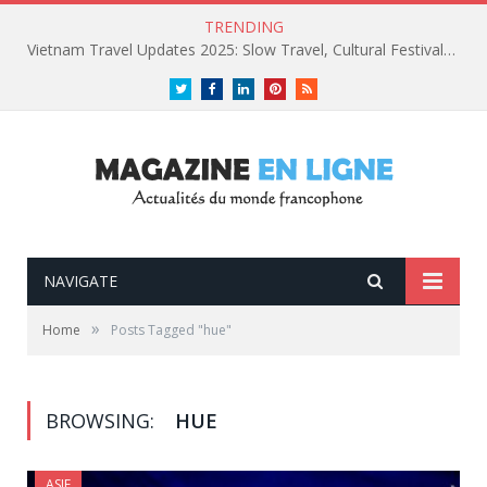
TRENDING
Vietnam Travel Updates 2025: Slow Travel, Cultural Festivals, and Luxury Retreats
Twitter
Facebook
LinkedIn
Pinterest
RSS
NAVIGATE
»
Home
Posts Tagged "hue"
BROWSING:
HUE
ASIE