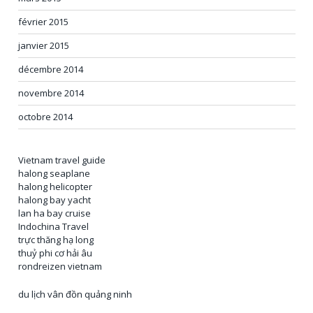
février 2015
janvier 2015
décembre 2014
novembre 2014
octobre 2014
Vietnam travel guide
halong seaplane
halong helicopter
halong bay yacht
lan ha bay cruise
Indochina Travel
trực thăng hạ long
thuỷ phi cơ hải âu
rondreizen vietnam
du lịch vân đồn quảng ninh