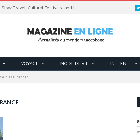
Vietnam Travel Updates 2025: Slow Travel, Cultural Festivals, and Luxury Retreats
VOYAGE
MODE DE VIE
INTERNET
ie d’assurance"
URANCE
a
a