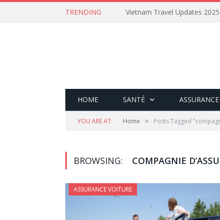
TRENDING
HOME
SANTÉ
ASSURANCE
»
YOU ARE AT:
Home
Posts Tagged "compagn
BROWSING:
COMPAGNIE D’ASS
ASSURANCE VOITURE