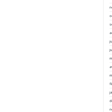
n
o
s
a
j
j
m
a
m
f
j
d
n