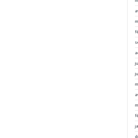
m
a
m
f
s
a
j
j
m
a
m
f
j
d