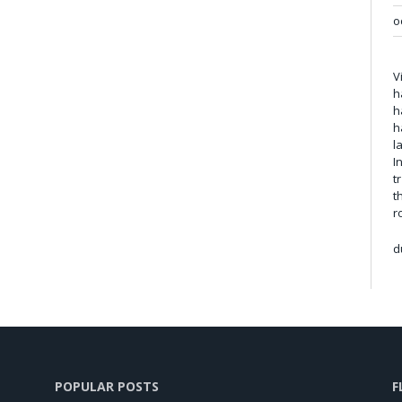
o
V
h
h
h
l
I
t
t
r
d
POPULAR POSTS
F