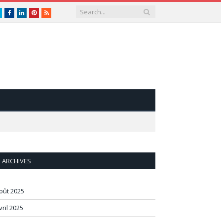
Twitter
Facebook
LinkedIn
Pinterest
RSS
ARCHIVES
oût 2025
vril 2025