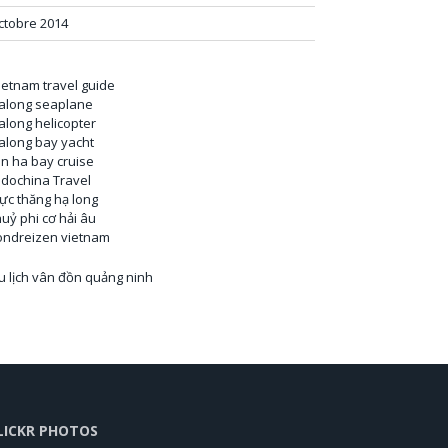
ctobre 2014
ietnam travel guide
along seaplane
along helicopter
along bay yacht
an ha bay cruise
ndochina Travel
rực thăng hạ long
huỷ phi cơ hải âu
ondreizen vietnam
u lịch vân đồn quảng ninh
LICKR PHOTOS