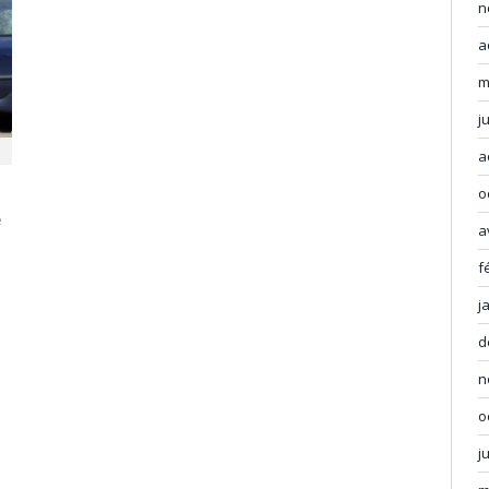
n
a
m
j
a
o
e
a
f
j
d
n
o
j