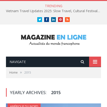
TRENDING
Vietnam Travel Updates 2025: Slow Travel, Cultural Festivals, and Luxury Retreats
Twitter
Facebook
LinkedIn
Pinterest
RSS
NAVIGATE
»
Home
2015
YEARLY ARCHIVES:
2015
AMÉRIQUE DU NORD